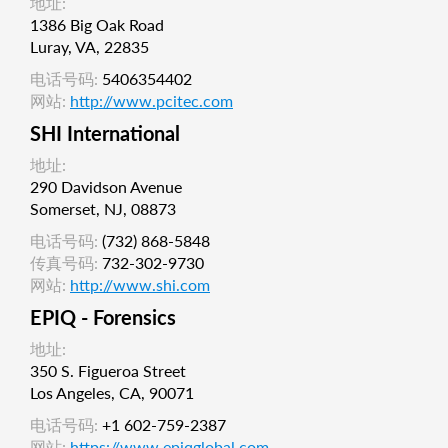
地址:
1386 Big Oak Road
Luray, VA, 22835
电话号码:
5406354402
网站:
http://www.pcitec.com
SHI International
地址:
290 Davidson Avenue
Somerset, NJ, 08873
电话号码:
(732) 868-5848
传真号码:
732-302-9730
网站:
http://www.shi.com
EPIQ - Forensics
地址:
350 S. Figueroa Street
Los Angeles, CA, 90071
电话号码:
+1 602-759-2387
网站:
https://www.epiqglobal.com