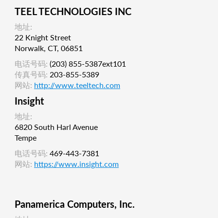
TEEL TECHNOLOGIES INC
地址:
22 Knight Street
Norwalk, CT, 06851
电话号码:
(203) 855-5387ext101
传真号码:
203-855-5389
网站:
http://www.teeltech.com
Insight
地址:
6820 South Harl Avenue
Tempe
电话号码:
469-443-7381
网站:
https://www.insight.com
Panamerica Computers, Inc.