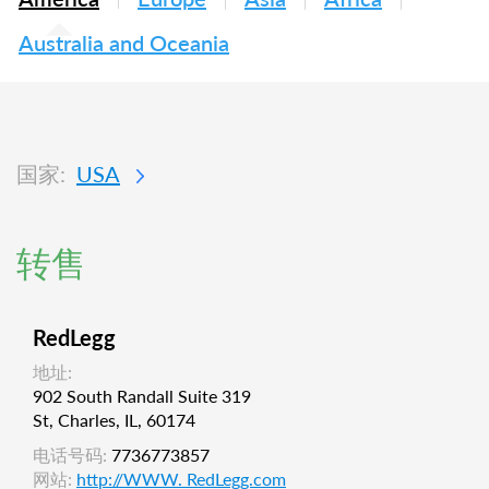
Australia and Oceania
国家:
USA
转售
RedLegg
地址:
902 South Randall Suite 319
St, Charles, IL, 60174
电话号码:
7736773857
网站:
http://WWW. RedLegg.com